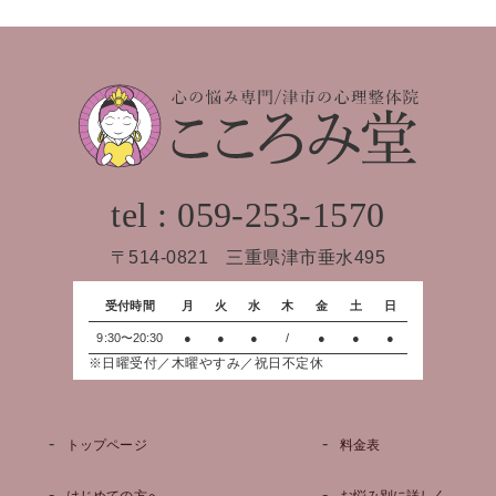
tel : 059-253-1570
〒514-0821 三重県津市垂水495
受付時間
月
火
水
木
金
土
日
9:30〜20:30
●
●
●
/
●
●
●
※日曜受付／木曜やすみ／祝日不定休
トップページ
料金表