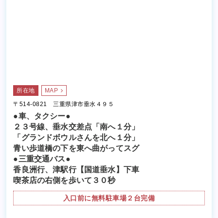
所在地
MAP
〒514-0821 三重県津市垂水４９５
●車、タクシー●
２３号線、垂水交差点「南へ１分」
「グランドボウルさんを北へ１分」
青い歩道橋の下を東へ曲がってスグ
●三重交通バス●
香良洲行、津駅行【国道垂水】下車
喫茶店の右側を歩いて３０秒
入口前に無料駐車場２台完備