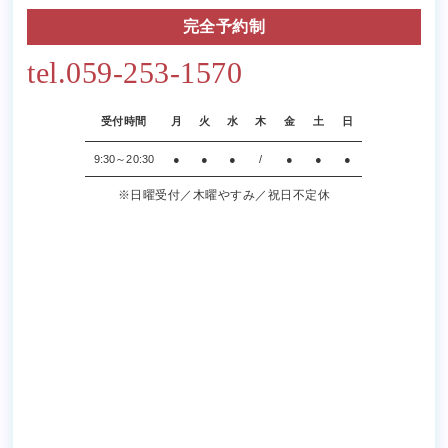
完全予約制
tel.059-253-1570
受付時間
月
火
水
木
金
土
日
9:30～20:30
●
●
●
/
●
●
●
※日曜受付／木曜やすみ／祝日不定休