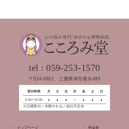
tel : 059-253-1570
〒514-0821 三重県津市垂水495
受付時間
月
火
水
木
金
土
日
9:30〜20:30
●
●
●
/
●
●
●
※日曜受付／木曜やすみ／祝日不定休
トップページ
料金表