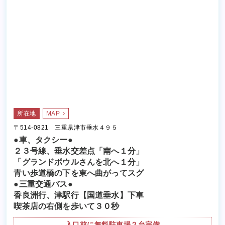
所在地
MAP
〒514-0821 三重県津市垂水４９５
●車、タクシー●
２３号線、垂水交差点「南へ１分」
「グランドボウルさんを北へ１分」
青い歩道橋の下を東へ曲がってスグ
●三重交通バス●
香良洲行、津駅行【国道垂水】下車
喫茶店の右側を歩いて３０秒
入口前に無料駐車場２台完備