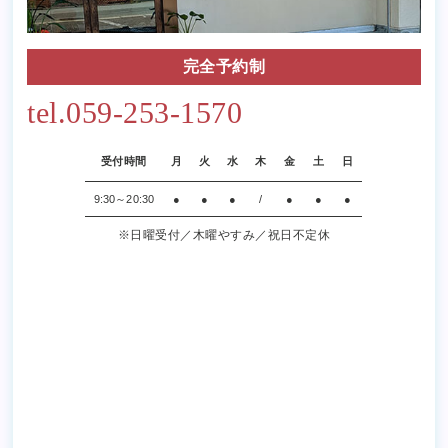
完全予約制
tel.059-253-1570
受付時間
月
火
水
木
金
土
日
9:30～20:30
●
●
●
/
●
●
●
※日曜受付／木曜やすみ／祝日不定休